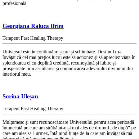
profesională.
Georgiana Raluca Ifrim
Terapeut Fast Healing Therapy
Universul este in continuă mișcare și schimbare. Destinul m-a
învățat că cel mai prețios lucru este să acționez și să apreciez viața în
splendoarea ei cu deplină credință, recunoștință și iubire și
prosperitate prin ascultarea și comunicarea adevărului divinului din
interiorul meu.
Sorina Uleșan
Terapeut Fast Healing Therapy
Mulțumesc și sunt recunoscătoare Universului pentru acea perioadă
întunecată pe care am străbătut-o și mai ales de drumul „de după” pe
care am ales să-l urmez, întâlnind ființe de la care am învățat să mă
iubesc și să mă accept necondiționat.