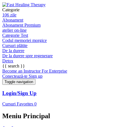
Categorie
106 zile
Abonament
Abonament Premium
atelier on-line
Categorie Test
Codul memoriei morgice
Cursuri plătite
De la durere
De la durere spre regenerare
Detox
{{ search }}
Become an Instructor
For Enterprise
Conectează-te
Sign up
Toggle navigation
Login/Sign Up
Cursuri
Favorites
0
Meniu Principal