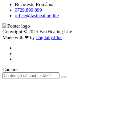
București, România
0729.899.899
office@fasthealing.life
Copyright © 2025 FastHealing.Life
Made with ❤ by
Digitally.Plus
Căutare
Sign In
The password must have a minimum
of 8 characters of numbers and letters, contain at least 1 capital letter
Vreau să mă înregistrez ca instructor