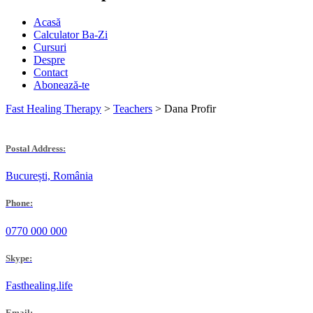
Acasă
Calculator Ba-Zi
Cursuri
Despre
Contact
Abonează-te
Fast Healing Therapy
>
Teachers
>
Dana Profir
Postal Address:
București, România
Phone:
0770 000 000
Skype:
Fasthealing.life
Email: