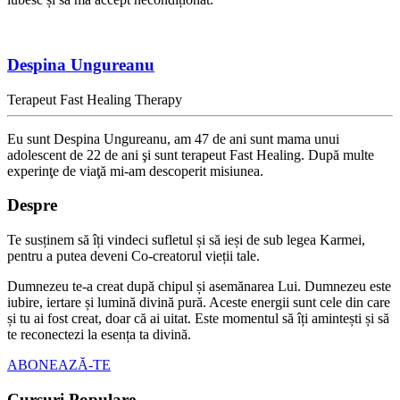
Despina Ungureanu
Terapeut Fast Healing Therapy
Eu sunt Despina Ungureanu, am 47 de ani sunt mama unui
adolescent de 22 de ani şi sunt terapeut Fast Healing. După multe
experinţe de viaţă mi-am descoperit misiunea.
Despre
Te susținem să îți vindeci sufletul și să ieși de sub legea Karmei,
pentru a putea deveni Co-creatorul vieții tale.
Dumnezeu te-a creat după chipul și asemănarea Lui. Dumnezeu este
iubire, iertare și lumină divină pură. Aceste energii sunt cele din care
și tu ai fost creat, doar că ai uitat. Este momentul să îți amintești și să
te reconectezi la esența ta divină.
ABONEAZĂ-TE
Cursuri Populare