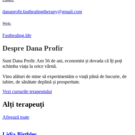
danaprofir.fasthealingtherapy@gmail.com
Web:
Fasthealing.life
Despre Dana Profir
Sunt Dana Profir. Am 56 de ani, economist și dovada că îți poți
schimba viața la orice vârstă.
Vino alături de mine să experimentăm o viață plină de bucurie, de
iubire, de sănătate deplină și prosperitate.
Vezi cursurile terapeutului
Alți terapeuți
Afișează toate
Lidia Birthler