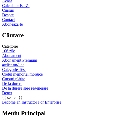
Acasă
Calculator Ba-Zi
Cursuri
Despre
Contact
Abonează-te
Căutare
Categorie
106 zile
Abonament
Abonament Premium
atelier on-line
Categorie Test
Codul memoriei morgice
Cursuri plătite
De la durere
De la durere spre regenerare
Detox
{{ search }}
Become an Instructor
For Enterprise
Meniu Principal