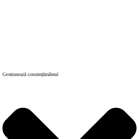
caracter personal
Politică de confidențialitate
Ține-mă minte
Sign In
Înregistrare
Restaurează parola
Trimite legătura pentru resetare
Am trimis o legătură pentru resetarea parolei
la adresa ta de email
Închide
Cererea ta este trimisă
Îți vom trimite un email imediat după ce
cererea ta este aprobată.
Mergi la profil
Nu ai un cont?
Înregistrare
Sign In
Ți-ai pierdut parola?
Gestionează consimțământul