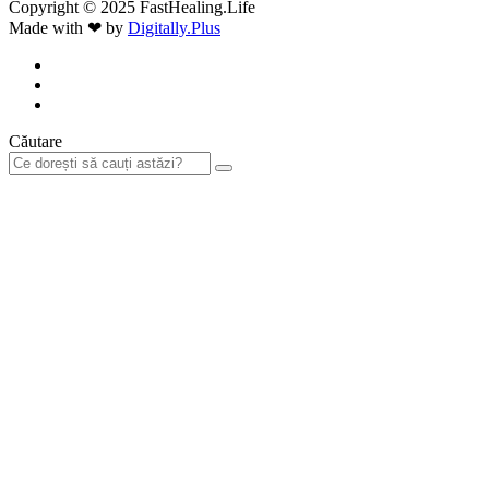
Copyright © 2025 FastHealing.Life
Made with ❤ by
Digitally.Plus
Căutare
Sign In
The password must have a minimum
of 8 characters of numbers and letters, contain at least 1 capital letter
Vreau să mă înregistrez ca instructor
Sunt de acord cu termenii site-ului și cu prelucrarea datelor cu