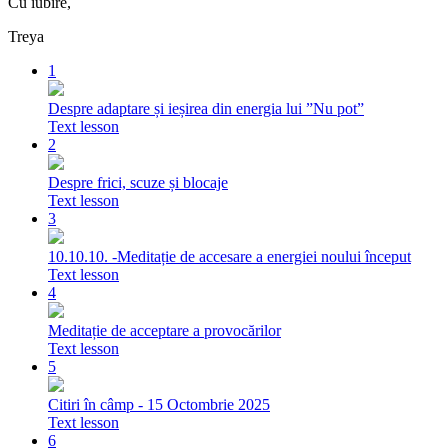
Cu iubire,
Treya
1
Despre adaptare și ieșirea din energia lui ”Nu pot”
Text lesson
2
Despre frici, scuze și blocaje
Text lesson
3
10.10.10. -Meditație de accesare a energiei noului început
Text lesson
4
Meditație de acceptare a provocărilor
Text lesson
5
Citiri în câmp - 15 Octombrie 2025
Text lesson
6