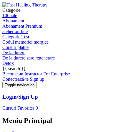
Categorie
106 zile
Abonament
Abonament Premium
atelier on-line
Categorie Test
Codul memoriei morgice
Cursuri plătite
De la durere
De la durere spre regenerare
Detox
{{ search }}
Become an Instructor
For Enterprise
Conectează-te
Sign up
Toggle navigation
Login/Sign Up
Cursuri
Favorites
0
Meniu Principal