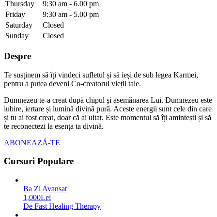
Thursday
9:30 am - 6.00 pm
Friday
9:30 am - 5.00 pm
Saturday
Closed
Sunday
Closed
Despre
Te susținem să îți vindeci sufletul și să ieși de sub legea Karmei,
pentru a putea deveni Co-creatorul vieții tale.
Dumnezeu te-a creat după chipul și asemănarea Lui. Dumnezeu este
iubire, iertare și lumină divină pură. Aceste energii sunt cele din care
și tu ai fost creat, doar că ai uitat. Este momentul să îți amintești și să
te reconectezi la esența ta divină.
ABONEAZĂ-TE
Cursuri Populare
Ba Zi Avansat
1,000Lei
De Fast Healing Therapy