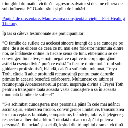
triunghiul dramatic: victimă – agresor -salvator și de a ne elibera de
sub influența EGO-ului rănit și plin de limitări.
Pagină de prezentare: Manifestarea conștientă a vieții – Fast Healing
Therapy
Îți las și câteva testimoniale ale participanților:
”O familie de suflete cu aceleași sincere intenții de a se cunoaște pe
sine, de a se elibera de ceea ce nu mai este folositor niciunuia dintre
noi, se întâlnește online in fiecare seară de luni, eliberandu-se de
convingeri limitative, emoții negative captive in corp, ajungând
astfel la esența divină pură ce există în fiecare dintre noi. Totul sub
ghidarea profesionistă, blândă, caldă a sufletului minunat, Treya
Toth, căreia îi aduc profundă recunoștință pentru toate darurile
primite în această benefică colaborare. Mulțumesc cu iubire și
recunoștință Atoatecreatorului pentru inspirația divină a Treyei Toth
pentru a transpune toată această vastă cunoaștere a sa în această
minunată familie de suflete!”
”S-a schimbat cunoașterea mea personală până în cele mai adânci
ascunzișuri, eliberarea fricilor, convingerilor limitative, transmutarea
lor in acceptare, bunătate, compasiune, blândețe, iubire, înțelegere și
respectarea liberului arbitru. Totodată mi-am recăpătat puterea
personală, financiară și socială, ieșind din triunghiul dramei victimă