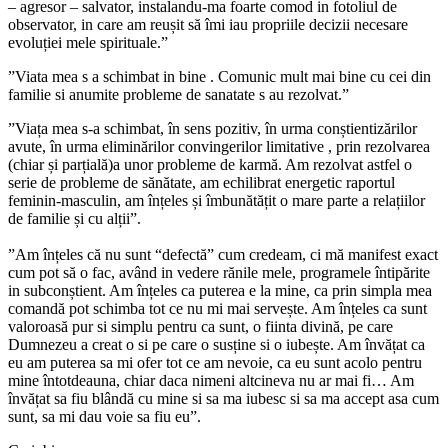
– agresor – salvator, instalandu-ma foarte comod in fotoliul de
observator, in care am reușit să îmi iau propriile decizii necesare
evoluției mele spirituale.”
”Viata mea s a schimbat in bine . Comunic mult mai bine cu cei din
familie si anumite probleme de sanatate s au rezolvat.”
”Viața mea s-a schimbat, în sens pozitiv, în urma conștientizărilor
avute, în urma eliminărilor convingerilor limitative , prin rezolvarea
(chiar și parțială)a unor probleme de karmă. Am rezolvat astfel o
serie de probleme de sănătate, am echilibrat energetic raportul
feminin-masculin, am înțeles și îmbunătățit o mare parte a relațiilor
de familie și cu alții”.
”Am înțeles că nu sunt “defectă” cum credeam, ci mă manifest exact
cum pot să o fac, având in vedere rănile mele, programele întipărite
in subconștient. Am înțeles ca puterea e la mine, ca prin simpla mea
comandă pot schimba tot ce nu mi mai servește. Am înțeles ca sunt
valoroasă pur si simplu pentru ca sunt, o fiinta divină, pe care
Dumnezeu a creat o si pe care o susține si o iubește. Am învățat ca
eu am puterea sa mi ofer tot ce am nevoie, ca eu sunt acolo pentru
mine întotdeauna, chiar daca nimeni altcineva nu ar mai fi… Am
învățat sa fiu blândă cu mine si sa ma iubesc si sa ma accept asa cum
sunt, sa mi dau voie sa fiu eu”.