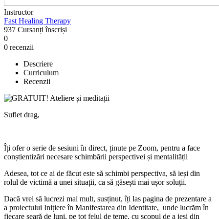
Instructor
Fast Healing Therapy
937
Cursanți
înscriși
0
0 recenzii
Descriere
Curriculum
Recenzii
Suflet drag,
Îți ofer o serie de sesiuni în direct, ținute pe Zoom, pentru a face
conștientizări necesare schimbării perspectivei și mentalității
Adesea, tot ce ai de făcut este să schimbi perspectiva, să ieși din
rolul de victimă a unei situații, ca să găsești mai ușor soluții.
Dacă vrei să lucrezi mai mult, susținut, îți las pagina de prezentare a
a proiectului Inițiere în Manifestarea din Identitate, unde lucrăm în
fiecare seară de luni, pe tot felul de teme, cu scopul de a ieși din