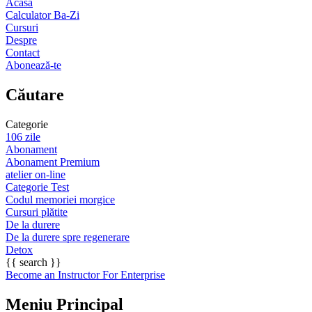
Acasă
Calculator Ba-Zi
Cursuri
Despre
Contact
Abonează-te
Căutare
Categorie
106 zile
Abonament
Abonament Premium
atelier on-line
Categorie Test
Codul memoriei morgice
Cursuri plătite
De la durere
De la durere spre regenerare
Detox
{{ search }}
Become an Instructor
For Enterprise
Meniu Principal