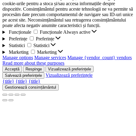
cookie-urile pentru a stoca și/sau accesa informațiile despre
dispozitiv. Consimțământul pentru aceste tehnologii ne va permite să
procesăm date precum comportamentul de navigare sau ID-uri unice
pe acest site. Neconsimțământul sau retragerea consimțământului
poate afecta negativ anumite caracteristici și funcții.
Funcționale
Funcționale
Always active
Preferințe
Preferințe
Statistici
Statistici
Marketing
Marketing
Manage options
Manage services
Manage {vendor_count} vendors
Read more about these purposes
Acceptă
Respinge
Vizualizează preferințele
Vizualizează preferințele
Salvează preferințele
{title}
{title}
{title}
Gestionează consimțământul